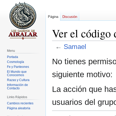
Página
Discusión
Ver el código
←
Samael
Menu
Portada
Ir
Ir
No tienes permiso
Cosmología
a
a
Fe y Panteones
la
la
siguiente motivo:
El Mundo que
navegación
búsqueda
Conocemos
Razas y Cultura
Información de
La acción que has 
Contacto
Links Rápidos
usuarios del grup
Cambios recientes
Página aleatoria